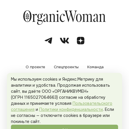
О проекте
Спецпроекты
Команда
Мы используем cookies и Яндекс.Метрику для
Рекламодателям
Политика конфиденциальности
аналитики и удобства. Продолжая использовать
сайт, вы даёте ООО «ОРГАНИКВУМЕН»
Пользовательское соглашение
(ОГРН 1165027064663) согласие на обработку
данных и принимаете условия
Пользовательского
соглашения
и
Политики конфиденциальности
. Если
не согласны — отключите cookies в браузере или
© 2026
Organicwoman.ru
. Все права защищены.
покиньте сайт.