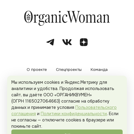
О проекте
Спецпроекты
Команда
Мы используем cookies и Яндекс.Метрику для
Рекламодателям
Политика конфиденциальности
аналитики и удобства. Продолжая использовать
сайт, вы даёте ООО «ОРГАНИКВУМЕН»
Пользовательское соглашение
(ОГРН 1165027064663) согласие на обработку
данных и принимаете условия
Пользовательского
соглашения
и
Политики конфиденциальности
. Если
не согласны — отключите cookies в браузере или
© 2026
Organicwoman.ru
. Все права защищены.
покиньте сайт.