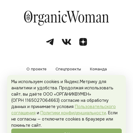
О проекте
Спецпроекты
Команда
Мы используем cookies и Яндекс.Метрику для
Рекламодателям
Политика конфиденциальности
аналитики и удобства. Продолжая использовать
сайт, вы даёте ООО «ОРГАНИКВУМЕН»
Пользовательское соглашение
(ОГРН 1165027064663) согласие на обработку
данных и принимаете условия
Пользовательского
соглашения
и
Политики конфиденциальности
. Если
не согласны — отключите cookies в браузере или
© 2026
Organicwoman.ru
. Все права защищены.
покиньте сайт.