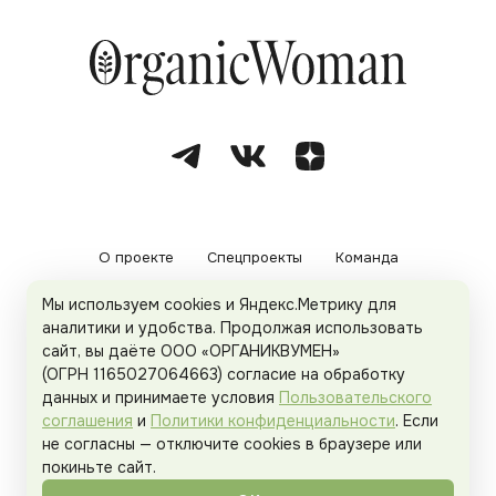
О проекте
Спецпроекты
Команда
Мы используем cookies и Яндекс.Метрику для
Рекламодателям
Политика конфиденциальности
аналитики и удобства. Продолжая использовать
сайт, вы даёте ООО «ОРГАНИКВУМЕН»
Пользовательское соглашение
(ОГРН 1165027064663) согласие на обработку
данных и принимаете условия
Пользовательского
соглашения
и
Политики конфиденциальности
. Если
не согласны — отключите cookies в браузере или
© 2026
Organicwoman.ru
. Все права защищены.
покиньте сайт.