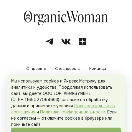
О проекте
Спецпроекты
Команда
Мы используем cookies и Яндекс.Метрику для
Рекламодателям
Политика конфиденциальности
аналитики и удобства. Продолжая использовать
сайт, вы даёте ООО «ОРГАНИКВУМЕН»
Пользовательское соглашение
(ОГРН 1165027064663) согласие на обработку
данных и принимаете условия
Пользовательского
соглашения
и
Политики конфиденциальности
. Если
не согласны — отключите cookies в браузере или
© 2026
Organicwoman.ru
. Все права защищены.
покиньте сайт.