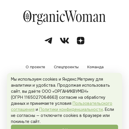
О проекте
Спецпроекты
Команда
Мы используем cookies и Яндекс.Метрику для
Рекламодателям
Политика конфиденциальности
аналитики и удобства. Продолжая использовать
сайт, вы даёте ООО «ОРГАНИКВУМЕН»
Пользовательское соглашение
(ОГРН 1165027064663) согласие на обработку
данных и принимаете условия
Пользовательского
соглашения
и
Политики конфиденциальности
. Если
не согласны — отключите cookies в браузере или
© 2026
Organicwoman.ru
. Все права защищены.
покиньте сайт.