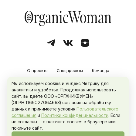
О проекте
Спецпроекты
Команда
Мы используем cookies и Яндекс.Метрику для
Рекламодателям
Политика конфиденциальности
аналитики и удобства. Продолжая использовать
сайт, вы даёте ООО «ОРГАНИКВУМЕН»
Пользовательское соглашение
(ОГРН 1165027064663) согласие на обработку
данных и принимаете условия
Пользовательского
соглашения
и
Политики конфиденциальности
. Если
не согласны — отключите cookies в браузере или
© 2026
Organicwoman.ru
. Все права защищены.
покиньте сайт.