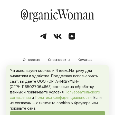
О проекте
Спецпроекты
Команда
Мы используем cookies и Яндекс.Метрику для
Рекламодателям
Политика конфиденциальности
аналитики и удобства. Продолжая использовать
сайт, вы даёте ООО «ОРГАНИКВУМЕН»
Пользовательское соглашение
(ОГРН 1165027064663) согласие на обработку
данных и принимаете условия
Пользовательского
соглашения
и
Политики конфиденциальности
. Если
не согласны — отключите cookies в браузере или
© 2026
Organicwoman.ru
. Все права защищены.
покиньте сайт.