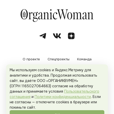
О проекте
Спецпроекты
Команда
Мы используем cookies и Яндекс.Метрику для
Рекламодателям
Политика конфиденциальности
аналитики и удобства. Продолжая использовать
сайт, вы даёте ООО «ОРГАНИКВУМЕН»
Пользовательское соглашение
(ОГРН 1165027064663) согласие на обработку
данных и принимаете условия
Пользовательского
соглашения
и
Политики конфиденциальности
. Если
не согласны — отключите cookies в браузере или
© 2026
Organicwoman.ru
. Все права защищены.
покиньте сайт.