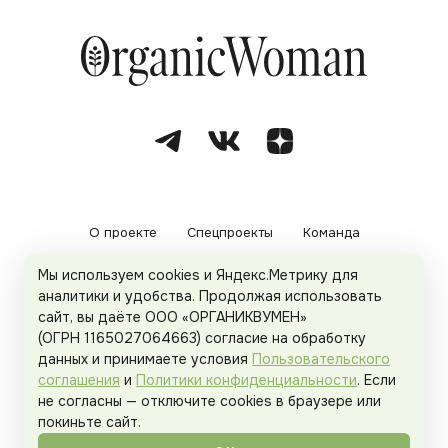
О проекте
Спецпроекты
Команда
Мы используем cookies и Яндекс.Метрику для
Рекламодателям
Политика конфиденциальности
аналитики и удобства. Продолжая использовать
сайт, вы даёте ООО «ОРГАНИКВУМЕН»
Пользовательское соглашение
(ОГРН 1165027064663) согласие на обработку
данных и принимаете условия
Пользовательского
соглашения
и
Политики конфиденциальности
. Если
не согласны — отключите cookies в браузере или
© 2026
Organicwoman.ru
. Все права защищены.
покиньте сайт.