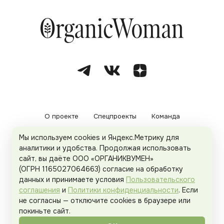
О проекте
Спецпроекты
Команда
Мы используем cookies и Яндекс.Метрику для
Рекламодателям
Политика конфиденциальности
аналитики и удобства. Продолжая использовать
сайт, вы даёте ООО «ОРГАНИКВУМЕН»
Пользовательское соглашение
(ОГРН 1165027064663) согласие на обработку
данных и принимаете условия
Пользовательского
соглашения
и
Политики конфиденциальности
. Если
не согласны — отключите cookies в браузере или
© 2026
Organicwoman.ru
. Все права защищены.
покиньте сайт.