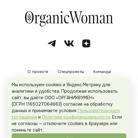
О проекте
Спецпроекты
Команда
Мы используем cookies и Яндекс.Метрику для
Рекламодателям
Политика конфиденциальности
аналитики и удобства. Продолжая использовать
сайт, вы даёте ООО «ОРГАНИКВУМЕН»
Пользовательское соглашение
(ОГРН 1165027064663) согласие на обработку
данных и принимаете условия
Пользовательского
соглашения
и
Политики конфиденциальности
. Если
не согласны — отключите cookies в браузере или
© 2026
Organicwoman.ru
. Все права защищены.
покиньте сайт.