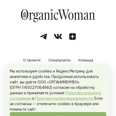
О проекте
Спецпроекты
Команда
Мы используем cookies и Яндекс.Метрику для
Рекламодателям
Политика конфиденциальности
аналитики и удобства. Продолжая использовать
сайт, вы даёте ООО «ОРГАНИКВУМЕН»
Пользовательское соглашение
(ОГРН 1165027064663) согласие на обработку
данных и принимаете условия
Пользовательского
соглашения
и
Политики конфиденциальности
. Если
не согласны — отключите cookies в браузере или
© 2026
Organicwoman.ru
. Все права защищены.
покиньте сайт.