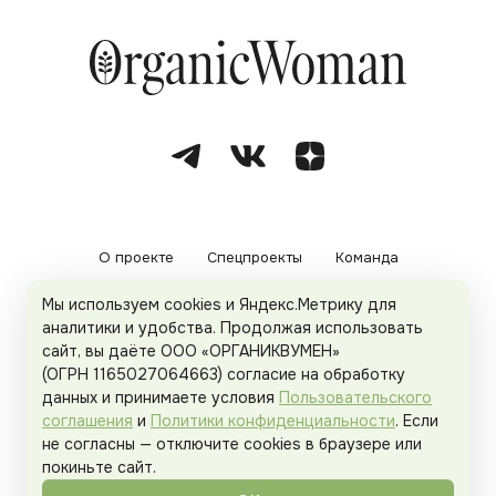
О проекте
Спецпроекты
Команда
Мы используем cookies и Яндекс.Метрику для
Рекламодателям
Политика конфиденциальности
аналитики и удобства. Продолжая использовать
сайт, вы даёте ООО «ОРГАНИКВУМЕН»
Пользовательское соглашение
(ОГРН 1165027064663) согласие на обработку
данных и принимаете условия
Пользовательского
соглашения
и
Политики конфиденциальности
. Если
не согласны — отключите cookies в браузере или
© 2026
Organicwoman.ru
. Все права защищены.
покиньте сайт.