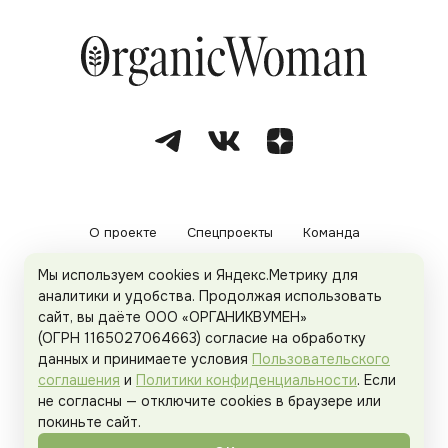
О проекте
Спецпроекты
Команда
Мы используем cookies и Яндекс.Метрику для
Рекламодателям
Политика конфиденциальности
аналитики и удобства. Продолжая использовать
сайт, вы даёте ООО «ОРГАНИКВУМЕН»
Пользовательское соглашение
(ОГРН 1165027064663) согласие на обработку
данных и принимаете условия
Пользовательского
соглашения
и
Политики конфиденциальности
. Если
не согласны — отключите cookies в браузере или
© 2026
Organicwoman.ru
. Все права защищены.
покиньте сайт.