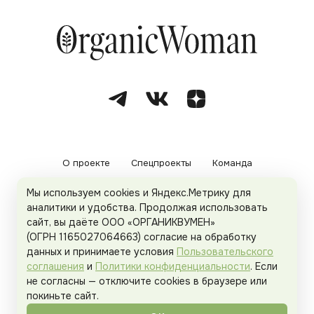
О проекте
Спецпроекты
Команда
Мы используем cookies и Яндекс.Метрику для
Рекламодателям
Политика конфиденциальности
аналитики и удобства. Продолжая использовать
сайт, вы даёте ООО «ОРГАНИКВУМЕН»
Пользовательское соглашение
(ОГРН 1165027064663) согласие на обработку
данных и принимаете условия
Пользовательского
соглашения
и
Политики конфиденциальности
. Если
не согласны — отключите cookies в браузере или
© 2026
Organicwoman.ru
. Все права защищены.
покиньте сайт.