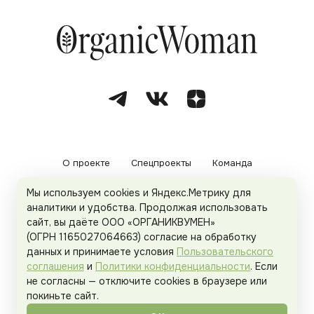
О проекте
Спецпроекты
Команда
Мы используем cookies и Яндекс.Метрику для
Рекламодателям
Политика конфиденциальности
аналитики и удобства. Продолжая использовать
сайт, вы даёте ООО «ОРГАНИКВУМЕН»
Пользовательское соглашение
(ОГРН 1165027064663) согласие на обработку
данных и принимаете условия
Пользовательского
соглашения
и
Политики конфиденциальности
. Если
не согласны — отключите cookies в браузере или
© 2026
Organicwoman.ru
. Все права защищены.
покиньте сайт.