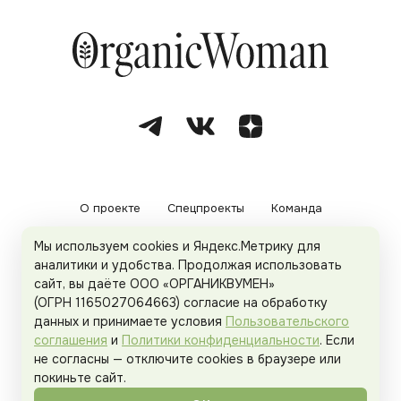
О проекте
Спецпроекты
Команда
Мы используем cookies и Яндекс.Метрику для
Рекламодателям
Политика конфиденциальности
аналитики и удобства. Продолжая использовать
сайт, вы даёте ООО «ОРГАНИКВУМЕН»
Пользовательское соглашение
(ОГРН 1165027064663) согласие на обработку
данных и принимаете условия
Пользовательского
соглашения
и
Политики конфиденциальности
. Если
не согласны — отключите cookies в браузере или
© 2026
Organicwoman.ru
. Все права защищены.
покиньте сайт.