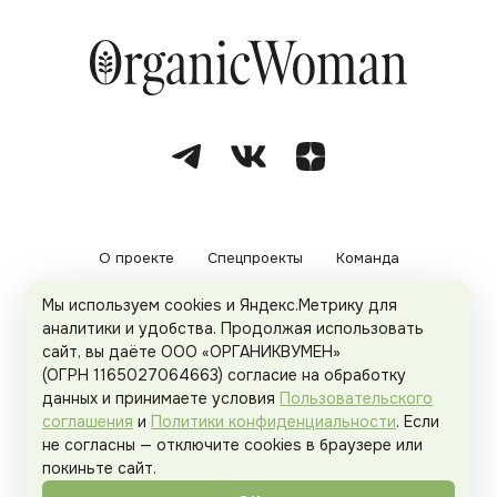
О проекте
Спецпроекты
Команда
Мы используем cookies и Яндекс.Метрику для
Рекламодателям
Политика конфиденциальности
аналитики и удобства. Продолжая использовать
сайт, вы даёте ООО «ОРГАНИКВУМЕН»
Пользовательское соглашение
(ОГРН 1165027064663) согласие на обработку
данных и принимаете условия
Пользовательского
соглашения
и
Политики конфиденциальности
. Если
не согласны — отключите cookies в браузере или
© 2026
Organicwoman.ru
. Все права защищены.
покиньте сайт.