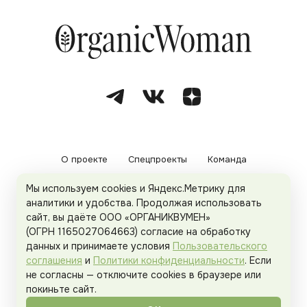
О проекте
Спецпроекты
Команда
Мы используем cookies и Яндекс.Метрику для
Рекламодателям
Политика конфиденциальности
аналитики и удобства. Продолжая использовать
сайт, вы даёте ООО «ОРГАНИКВУМЕН»
Пользовательское соглашение
(ОГРН 1165027064663) согласие на обработку
данных и принимаете условия
Пользовательского
соглашения
и
Политики конфиденциальности
. Если
не согласны — отключите cookies в браузере или
© 2026
Organicwoman.ru
. Все права защищены.
покиньте сайт.