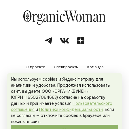
О проекте
Спецпроекты
Команда
Мы используем cookies и Яндекс.Метрику для
Рекламодателям
Политика конфиденциальности
аналитики и удобства. Продолжая использовать
сайт, вы даёте ООО «ОРГАНИКВУМЕН»
Пользовательское соглашение
(ОГРН 1165027064663) согласие на обработку
данных и принимаете условия
Пользовательского
соглашения
и
Политики конфиденциальности
. Если
не согласны — отключите cookies в браузере или
© 2026
Organicwoman.ru
. Все права защищены.
покиньте сайт.