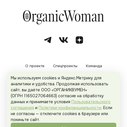
О проекте
Спецпроекты
Команда
Мы используем cookies и Яндекс.Метрику для
Рекламодателям
Политика конфиденциальности
аналитики и удобства. Продолжая использовать
сайт, вы даёте ООО «ОРГАНИКВУМЕН»
Пользовательское соглашение
(ОГРН 1165027064663) согласие на обработку
данных и принимаете условия
Пользовательского
соглашения
и
Политики конфиденциальности
. Если
не согласны — отключите cookies в браузере или
© 2026
Organicwoman.ru
. Все права защищены.
покиньте сайт.