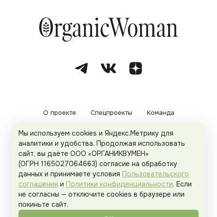
О проекте
Спецпроекты
Команда
Мы используем cookies и Яндекс.Метрику для
Рекламодателям
Политика конфиденциальности
аналитики и удобства. Продолжая использовать
сайт, вы даёте ООО «ОРГАНИКВУМЕН»
Пользовательское соглашение
(ОГРН 1165027064663) согласие на обработку
данных и принимаете условия
Пользовательского
соглашения
и
Политики конфиденциальности
. Если
не согласны — отключите cookies в браузере или
© 2026
Organicwoman.ru
. Все права защищены.
покиньте сайт.