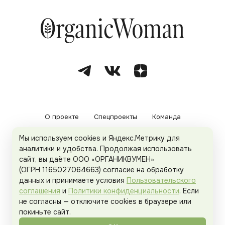
О проекте
Спецпроекты
Команда
Мы используем cookies и Яндекс.Метрику для
Рекламодателям
Политика конфиденциальности
аналитики и удобства. Продолжая использовать
сайт, вы даёте ООО «ОРГАНИКВУМЕН»
Пользовательское соглашение
(ОГРН 1165027064663) согласие на обработку
данных и принимаете условия
Пользовательского
соглашения
и
Политики конфиденциальности
. Если
не согласны — отключите cookies в браузере или
© 2026
Organicwoman.ru
. Все права защищены.
покиньте сайт.