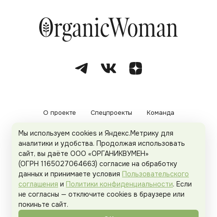
О проекте
Спецпроекты
Команда
Мы используем cookies и Яндекс.Метрику для
Рекламодателям
Политика конфиденциальности
аналитики и удобства. Продолжая использовать
сайт, вы даёте ООО «ОРГАНИКВУМЕН»
Пользовательское соглашение
(ОГРН 1165027064663) согласие на обработку
данных и принимаете условия
Пользовательского
соглашения
и
Политики конфиденциальности
. Если
не согласны — отключите cookies в браузере или
© 2026
Organicwoman.ru
. Все права защищены.
покиньте сайт.