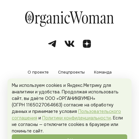
О проекте
Спецпроекты
Команда
Мы используем cookies и Яндекс.Метрику для
Рекламодателям
Политика конфиденциальности
аналитики и удобства. Продолжая использовать
сайт, вы даёте ООО «ОРГАНИКВУМЕН»
Пользовательское соглашение
(ОГРН 1165027064663) согласие на обработку
данных и принимаете условия
Пользовательского
соглашения
и
Политики конфиденциальности
. Если
не согласны — отключите cookies в браузере или
© 2026
Organicwoman.ru
. Все права защищены.
покиньте сайт.