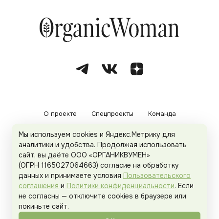
О проекте
Спецпроекты
Команда
Мы используем cookies и Яндекс.Метрику для
Рекламодателям
Политика конфиденциальности
аналитики и удобства. Продолжая использовать
сайт, вы даёте ООО «ОРГАНИКВУМЕН»
Пользовательское соглашение
(ОГРН 1165027064663) согласие на обработку
данных и принимаете условия
Пользовательского
соглашения
и
Политики конфиденциальности
. Если
не согласны — отключите cookies в браузере или
© 2026
Organicwoman.ru
. Все права защищены.
покиньте сайт.