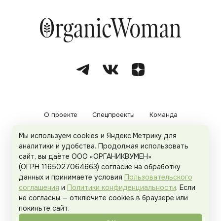
О проекте
Спецпроекты
Команда
Мы используем cookies и Яндекс.Метрику для
Рекламодателям
Политика конфиденциальности
аналитики и удобства. Продолжая использовать
сайт, вы даёте ООО «ОРГАНИКВУМЕН»
Пользовательское соглашение
(ОГРН 1165027064663) согласие на обработку
данных и принимаете условия
Пользовательского
соглашения
и
Политики конфиденциальности
. Если
не согласны — отключите cookies в браузере или
© 2026
Organicwoman.ru
. Все права защищены.
покиньте сайт.