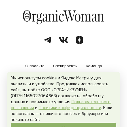
О проекте
Спецпроекты
Команда
Мы используем cookies и Яндекс.Метрику для
Рекламодателям
Политика конфиденциальности
аналитики и удобства. Продолжая использовать
сайт, вы даёте ООО «ОРГАНИКВУМЕН»
Пользовательское соглашение
(ОГРН 1165027064663) согласие на обработку
данных и принимаете условия
Пользовательского
соглашения
и
Политики конфиденциальности
. Если
не согласны — отключите cookies в браузере или
© 2026
Organicwoman.ru
. Все права защищены.
покиньте сайт.