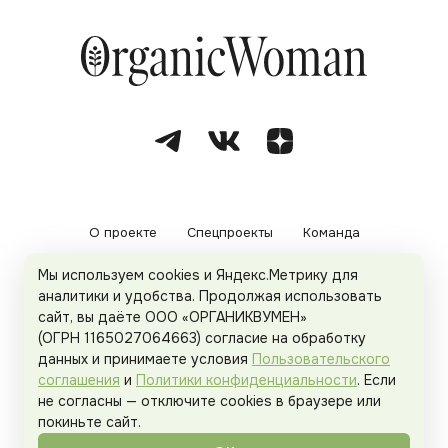
О проекте
Спецпроекты
Команда
Мы используем cookies и Яндекс.Метрику для
Рекламодателям
Политика конфиденциальности
аналитики и удобства. Продолжая использовать
сайт, вы даёте ООО «ОРГАНИКВУМЕН»
Пользовательское соглашение
(ОГРН 1165027064663) согласие на обработку
данных и принимаете условия
Пользовательского
соглашения
и
Политики конфиденциальности
. Если
не согласны — отключите cookies в браузере или
© 2026
Organicwoman.ru
. Все права защищены.
покиньте сайт.