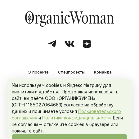
О проекте
Спецпроекты
Команда
Мы используем cookies и Яндекс.Метрику для
Рекламодателям
Политика конфиденциальности
аналитики и удобства. Продолжая использовать
сайт, вы даёте ООО «ОРГАНИКВУМЕН»
Пользовательское соглашение
(ОГРН 1165027064663) согласие на обработку
данных и принимаете условия
Пользовательского
соглашения
и
Политики конфиденциальности
. Если
не согласны — отключите cookies в браузере или
© 2026
Organicwoman.ru
. Все права защищены.
покиньте сайт.