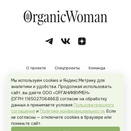
О проекте
Спецпроекты
Команда
Мы используем cookies и Яндекс.Метрику для
Рекламодателям
Политика конфиденциальности
аналитики и удобства. Продолжая использовать
сайт, вы даёте ООО «ОРГАНИКВУМЕН»
Пользовательское соглашение
(ОГРН 1165027064663) согласие на обработку
данных и принимаете условия
Пользовательского
соглашения
и
Политики конфиденциальности
. Если
не согласны — отключите cookies в браузере или
© 2026
Organicwoman.ru
. Все права защищены.
покиньте сайт.