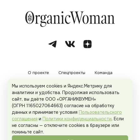
О проекте
Спецпроекты
Команда
Мы используем cookies и Яндекс.Метрику для
Рекламодателям
Политика конфиденциальности
аналитики и удобства. Продолжая использовать
сайт, вы даёте ООО «ОРГАНИКВУМЕН»
Пользовательское соглашение
(ОГРН 1165027064663) согласие на обработку
данных и принимаете условия
Пользовательского
соглашения
и
Политики конфиденциальности
. Если
не согласны — отключите cookies в браузере или
© 2026
Organicwoman.ru
. Все права защищены.
покиньте сайт.