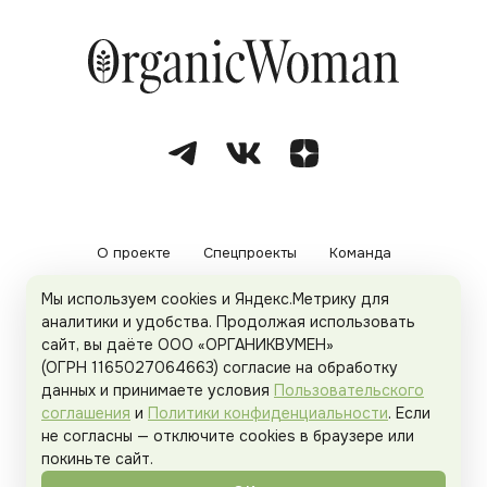
О проекте
Спецпроекты
Команда
Мы используем cookies и Яндекс.Метрику для
Рекламодателям
Политика конфиденциальности
аналитики и удобства. Продолжая использовать
сайт, вы даёте ООО «ОРГАНИКВУМЕН»
Пользовательское соглашение
(ОГРН 1165027064663) согласие на обработку
данных и принимаете условия
Пользовательского
соглашения
и
Политики конфиденциальности
. Если
не согласны — отключите cookies в браузере или
© 2026
Organicwoman.ru
. Все права защищены.
покиньте сайт.