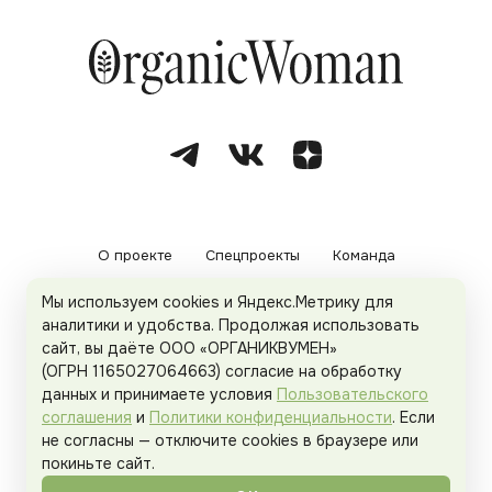
О проекте
Спецпроекты
Команда
Мы используем cookies и Яндекс.Метрику для
Рекламодателям
Политика конфиденциальности
аналитики и удобства. Продолжая использовать
сайт, вы даёте ООО «ОРГАНИКВУМЕН»
Пользовательское соглашение
(ОГРН 1165027064663) согласие на обработку
данных и принимаете условия
Пользовательского
соглашения
и
Политики конфиденциальности
. Если
не согласны — отключите cookies в браузере или
© 2026
Organicwoman.ru
. Все права защищены.
покиньте сайт.