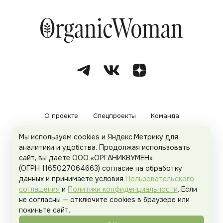
О проекте
Спецпроекты
Команда
Мы используем cookies и Яндекс.Метрику для
Рекламодателям
Политика конфиденциальности
аналитики и удобства. Продолжая использовать
сайт, вы даёте ООО «ОРГАНИКВУМЕН»
Пользовательское соглашение
(ОГРН 1165027064663) согласие на обработку
данных и принимаете условия
Пользовательского
соглашения
и
Политики конфиденциальности
. Если
не согласны — отключите cookies в браузере или
© 2026
Organicwoman.ru
. Все права защищены.
покиньте сайт.