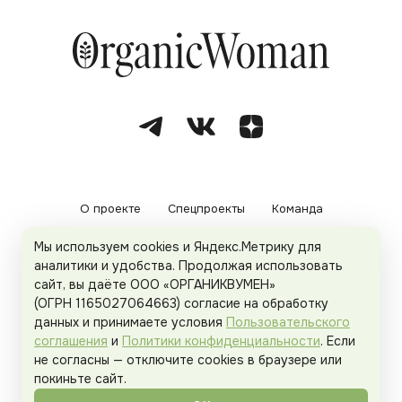
О проекте
Спецпроекты
Команда
Мы используем cookies и Яндекс.Метрику для
Рекламодателям
Политика конфиденциальности
аналитики и удобства. Продолжая использовать
сайт, вы даёте ООО «ОРГАНИКВУМЕН»
Пользовательское соглашение
(ОГРН 1165027064663) согласие на обработку
данных и принимаете условия
Пользовательского
соглашения
и
Политики конфиденциальности
. Если
не согласны — отключите cookies в браузере или
© 2026
Organicwoman.ru
. Все права защищены.
покиньте сайт.