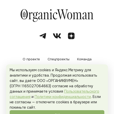
О проекте
Спецпроекты
Команда
Мы используем cookies и Яндекс.Метрику для
Рекламодателям
Политика конфиденциальности
аналитики и удобства. Продолжая использовать
сайт, вы даёте ООО «ОРГАНИКВУМЕН»
Пользовательское соглашение
(ОГРН 1165027064663) согласие на обработку
данных и принимаете условия
Пользовательского
соглашения
и
Политики конфиденциальности
. Если
не согласны — отключите cookies в браузере или
© 2026
Organicwoman.ru
. Все права защищены.
покиньте сайт.