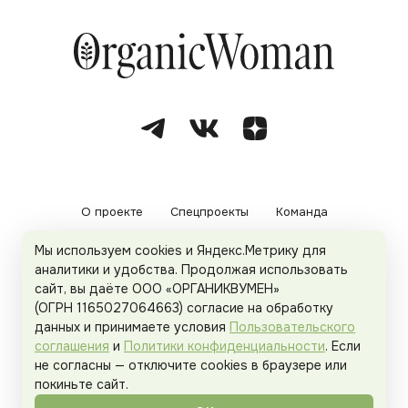
О проекте
Спецпроекты
Команда
Мы используем cookies и Яндекс.Метрику для
Рекламодателям
Политика конфиденциальности
аналитики и удобства. Продолжая использовать
сайт, вы даёте ООО «ОРГАНИКВУМЕН»
Пользовательское соглашение
(ОГРН 1165027064663) согласие на обработку
данных и принимаете условия
Пользовательского
соглашения
и
Политики конфиденциальности
. Если
не согласны — отключите cookies в браузере или
© 2026
Organicwoman.ru
. Все права защищены.
покиньте сайт.