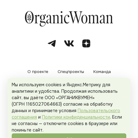
О проекте
Спецпроекты
Команда
Мы используем cookies и Яндекс.Метрику для
Рекламодателям
Политика конфиденциальности
аналитики и удобства. Продолжая использовать
сайт, вы даёте ООО «ОРГАНИКВУМЕН»
Пользовательское соглашение
(ОГРН 1165027064663) согласие на обработку
данных и принимаете условия
Пользовательского
соглашения
и
Политики конфиденциальности
. Если
не согласны — отключите cookies в браузере или
© 2026
Organicwoman.ru
. Все права защищены.
покиньте сайт.