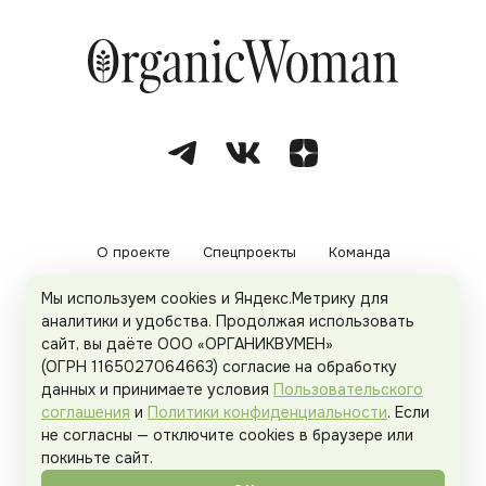
О проекте
Спецпроекты
Команда
Мы используем cookies и Яндекс.Метрику для
Рекламодателям
Политика конфиденциальности
аналитики и удобства. Продолжая использовать
сайт, вы даёте ООО «ОРГАНИКВУМЕН»
Пользовательское соглашение
(ОГРН 1165027064663) согласие на обработку
данных и принимаете условия
Пользовательского
соглашения
и
Политики конфиденциальности
. Если
не согласны — отключите cookies в браузере или
© 2026
Organicwoman.ru
. Все права защищены.
покиньте сайт.