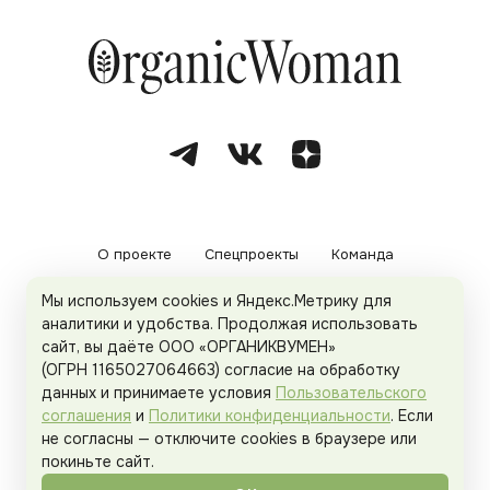
О проекте
Спецпроекты
Команда
Мы используем cookies и Яндекс.Метрику для
Рекламодателям
Политика конфиденциальности
аналитики и удобства. Продолжая использовать
сайт, вы даёте ООО «ОРГАНИКВУМЕН»
Пользовательское соглашение
(ОГРН 1165027064663) согласие на обработку
данных и принимаете условия
Пользовательского
соглашения
и
Политики конфиденциальности
. Если
не согласны — отключите cookies в браузере или
© 2026
Organicwoman.ru
. Все права защищены.
покиньте сайт.