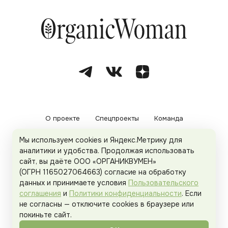
О проекте
Спецпроекты
Команда
Мы используем cookies и Яндекс.Метрику для
Рекламодателям
Политика конфиденциальности
аналитики и удобства. Продолжая использовать
сайт, вы даёте ООО «ОРГАНИКВУМЕН»
Пользовательское соглашение
(ОГРН 1165027064663) согласие на обработку
данных и принимаете условия
Пользовательского
соглашения
и
Политики конфиденциальности
. Если
не согласны — отключите cookies в браузере или
© 2026
Organicwoman.ru
. Все права защищены.
покиньте сайт.