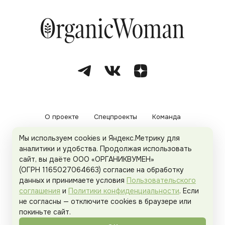
О проекте
Спецпроекты
Команда
Мы используем cookies и Яндекс.Метрику для
Рекламодателям
Политика конфиденциальности
аналитики и удобства. Продолжая использовать
сайт, вы даёте ООО «ОРГАНИКВУМЕН»
Пользовательское соглашение
(ОГРН 1165027064663) согласие на обработку
данных и принимаете условия
Пользовательского
соглашения
и
Политики конфиденциальности
. Если
не согласны — отключите cookies в браузере или
© 2026
Organicwoman.ru
. Все права защищены.
покиньте сайт.