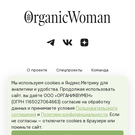
О проекте
Спецпроекты
Команда
Мы используем cookies и Яндекс.Метрику для
Рекламодателям
Политика конфиденциальности
аналитики и удобства. Продолжая использовать
сайт, вы даёте ООО «ОРГАНИКВУМЕН»
Пользовательское соглашение
(ОГРН 1165027064663) согласие на обработку
данных и принимаете условия
Пользовательского
соглашения
и
Политики конфиденциальности
. Если
не согласны — отключите cookies в браузере или
© 2026
Organicwoman.ru
. Все права защищены.
покиньте сайт.