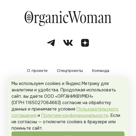
О проекте
Спецпроекты
Команда
Мы используем cookies и Яндекс.Метрику для
Рекламодателям
Политика конфиденциальности
аналитики и удобства. Продолжая использовать
сайт, вы даёте ООО «ОРГАНИКВУМЕН»
Пользовательское соглашение
(ОГРН 1165027064663) согласие на обработку
данных и принимаете условия
Пользовательского
соглашения
и
Политики конфиденциальности
. Если
не согласны — отключите cookies в браузере или
© 2026
Organicwoman.ru
. Все права защищены.
покиньте сайт.