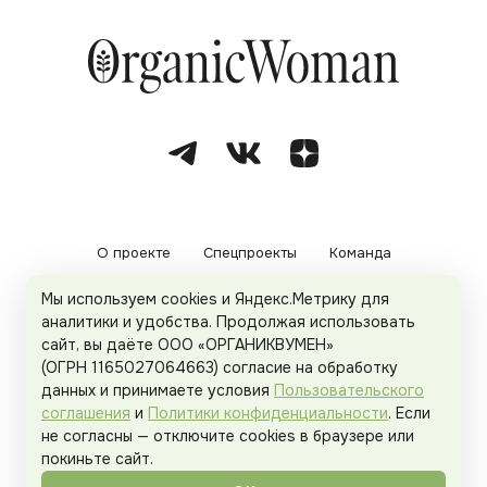
О проекте
Спецпроекты
Команда
Мы используем cookies и Яндекс.Метрику для
Рекламодателям
Политика конфиденциальности
аналитики и удобства. Продолжая использовать
сайт, вы даёте ООО «ОРГАНИКВУМЕН»
Пользовательское соглашение
(ОГРН 1165027064663) согласие на обработку
данных и принимаете условия
Пользовательского
соглашения
и
Политики конфиденциальности
. Если
не согласны — отключите cookies в браузере или
© 2026
Organicwoman.ru
. Все права защищены.
покиньте сайт.