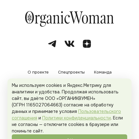
О проекте
Спецпроекты
Команда
Мы используем cookies и Яндекс.Метрику для
Рекламодателям
Политика конфиденциальности
аналитики и удобства. Продолжая использовать
сайт, вы даёте ООО «ОРГАНИКВУМЕН»
Пользовательское соглашение
(ОГРН 1165027064663) согласие на обработку
данных и принимаете условия
Пользовательского
соглашения
и
Политики конфиденциальности
. Если
не согласны — отключите cookies в браузере или
© 2026
Organicwoman.ru
. Все права защищены.
покиньте сайт.