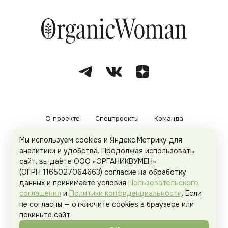
О проекте
Спецпроекты
Команда
Мы используем cookies и Яндекс.Метрику для
Рекламодателям
Политика конфиденциальности
аналитики и удобства. Продолжая использовать
сайт, вы даёте ООО «ОРГАНИКВУМЕН»
Пользовательское соглашение
(ОГРН 1165027064663) согласие на обработку
данных и принимаете условия
Пользовательского
соглашения
и
Политики конфиденциальности
. Если
не согласны — отключите cookies в браузере или
© 2026
Organicwoman.ru
. Все права защищены.
покиньте сайт.