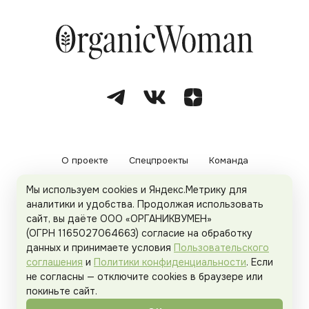
О проекте
Спецпроекты
Команда
Мы используем cookies и Яндекс.Метрику для
Рекламодателям
Политика конфиденциальности
аналитики и удобства. Продолжая использовать
сайт, вы даёте ООО «ОРГАНИКВУМЕН»
Пользовательское соглашение
(ОГРН 1165027064663) согласие на обработку
данных и принимаете условия
Пользовательского
соглашения
и
Политики конфиденциальности
. Если
не согласны — отключите cookies в браузере или
© 2026
Organicwoman.ru
. Все права защищены.
покиньте сайт.